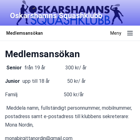
Oskarshamns Squashklubb
Medlemsansökan
Meny
Medlemsansökan
 Senior
  från 19 år                300 kr/ år
Junior  
upp till 18 år              50 kr/ år 
Familj                                     500 kr/år
 Meddela namn, fullständigt personnummer, mobilnummer, 
postadress samt e-postadress till klubbens sekreterare: 
Mona Nordin,
monabirgittanordin@gmail.com