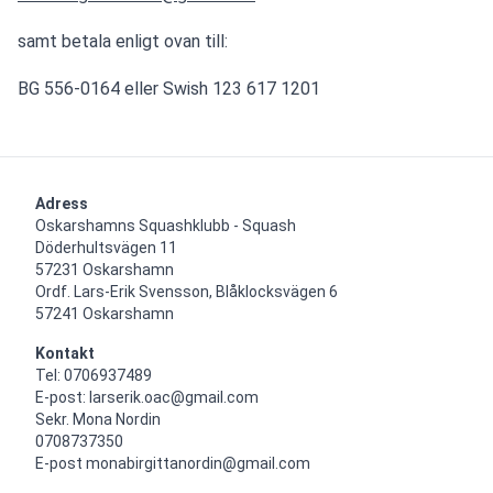
samt betala enligt ovan till:
BG 556-0164 eller Swish 123 617 1201
Adress
Oskarshamns Squashklubb - Squash

Döderhultsvägen 11

57231 Oskarshamn

Ordf. Lars-Erik Svensson, Blåklocksvägen 6

57241 Oskarshamn
Kontakt
Tel: 0706937489

E-post: larserik.oac@gmail.com

Sekr. Mona Nordin

0708737350 

E-post monabirgittanordin@gmail.com