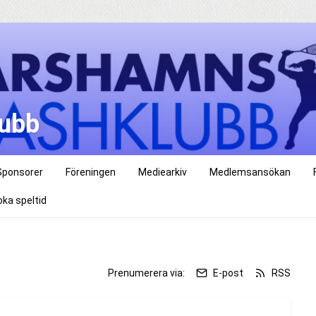
ubb
Sponsorer
Föreningen
Mediearkiv
Medlemsansökan
oka speltid
Prenumerera via:
E-post
RSS