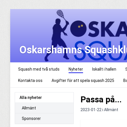
Oskarshamns Squashkl
Squash med två studs
Nyheter
Iskallt i hallen
Kontakta oss
Avgifter för att spela squash 2025
B
Passa på...
Alla nyheter
Allmänt
2023-01-22 i
Allmänt
Sponsorer