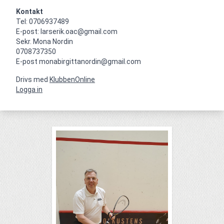
Kontakt
Tel: 0706937489

E-post: larserik.oac@gmail.com

Sekr. Mona Nordin

0708737350 

E-post monabirgittanordin@gmail.com
Drivs med
KlubbenOnline
Logga in