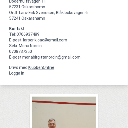
Döderhultsvägen 11

57231 Oskarshamn

Ordf. Lars-Erik Svensson, Blåklocksvägen 6

57241 Oskarshamn
Kontakt
Tel: 0706937489

E-post: larserik.oac@gmail.com

Sekr. Mona Nordin

0708737350 

E-post monabirgittanordin@gmail.com
Drivs med
KlubbenOnline
Logga in